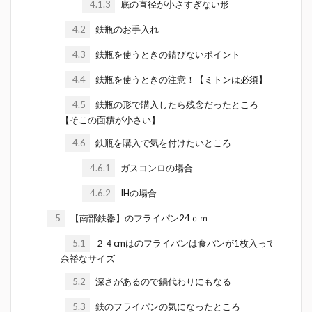
4.1.3
底の直径が小さすぎない形
4.2
鉄瓶のお手入れ
4.3
鉄瓶を使うときの錆びないポイント
4.4
鉄瓶を使うときの注意！【ミトンは必須】
4.5
鉄瓶の形で購入したら残念だったところ
【そこの面積が小さい】
4.6
鉄瓶を購入で気を付けたいところ
4.6.1
ガスコンロの場合
4.6.2
IHの場合
5
【南部鉄器】のフライパン24ｃｍ
5.1
２４cmはのフライパンは食パンが1枚入って
余裕なサイズ
5.2
深さがあるので鍋代わりにもなる
5.3
鉄のフライパンの気になったところ