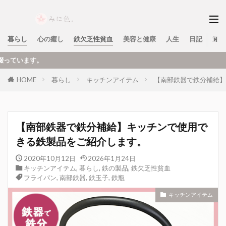
暮らし
心の癒し
鉄欠乏性貧血
美容と健康
人生
日記
運営
実際
HOME
暮らし
キッチンアイテム
【南部鉄器で鉄分補給】
【南部鉄器で鉄分補給】キッチンで使用で
きる鉄製品をご紹介します。
2020年10月12日
2026年1月24日
キッチンアイテム
,
暮らし
,
鉄の製品
,
鉄欠乏性貧血
フライパン
,
南部鉄器
,
鉄玉子
,
鉄瓶
キッチンアイテム