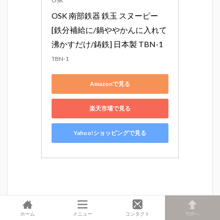
OSK
OSK 南部鉄器 鉄玉 スヌーピー 
[鉄分補給に/鍋ややかんに入れて
沸かすだけ/鋳鉄] 日本製 TBN-1
TBN-1
Amazonで見る
楽天市場で見る
Yahoo!ショッピングで見る
ホーム
メニュー
コンタクト
TOPへ