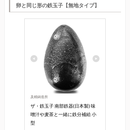
卵と同じ形の鉄玉子【無地タイプ】
及精鋳造所
ザ・鉄玉子 南部鉄器(日本製) 味
噌汁や麦茶と一緒に鉄分補給 小
型