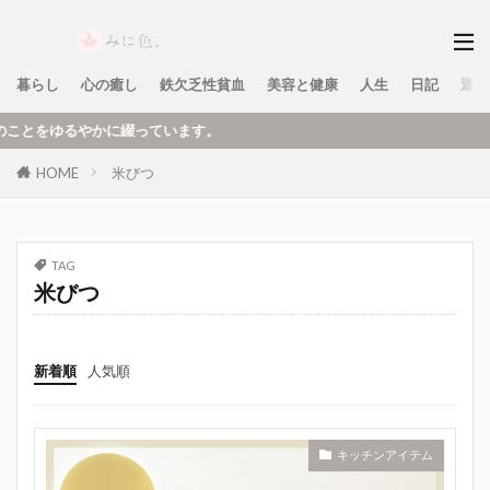
暮らし
心の癒し
鉄欠乏性貧血
美容と健康
人生
日記
運営
やかに綴っています。
HOME
米びつ
TAG
米びつ
新着順
人気順
キッチンアイテム