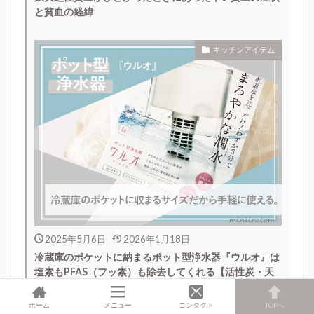
と貧血の経緯
キッチンアイテム
2025年5月6日
2026年1月18日
冷蔵庫のポケットに納まるポット型浄水器『ウルオ』は
塩素もPFAS（フッ素）も除去してくれる【活性炭・天
然石使用】
ホーム
メニュー
コンタクト
TOPへ