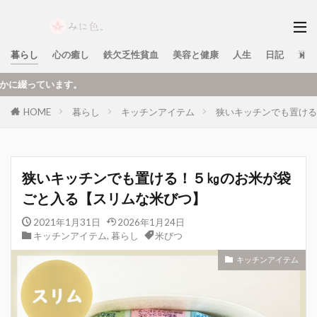
暮らし
心の癒し
鉄欠乏性貧血
美容と健康
人生
日記
運営
実際に
HOME
暮らし
キッチンアイテム
狭いキッチンでも置ける
狭いキッチンでも置ける！５㎏のお米が袋
ごと入る【スリムな米びつ】
2021年1月31日
2026年1月24日
キッチンアイテム
,
暮らし
米びつ
キッチンアイテム