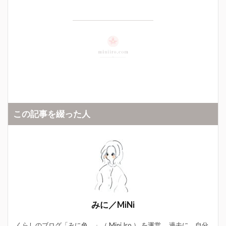
この記事を綴った人
みに／MiNi
くらしのブログ「みに色。」（ Mini Iro ） を運営。 過去に、自分