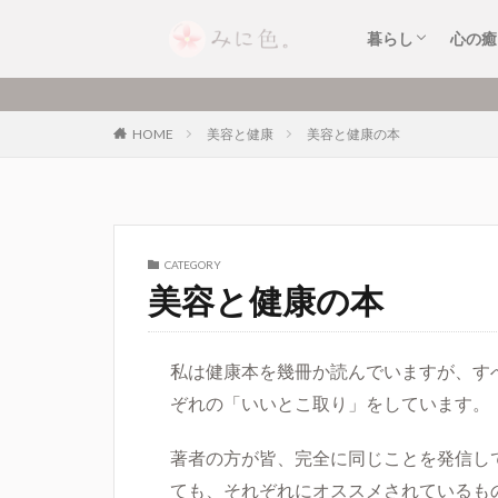
暮らしのおすす
暮らしのできご
キッチンアイテ
家電・小型家電
便利なサービス
片付け・整理整
癒し
お清
セル
音楽
暮らし
心の癒
暮らしのおすす
暮らしのできご
キッチンアイテ
家電・小型家電
便利なサービス
片付け・整理整
癒し
お清
セル
音楽
HOME
美容と健康
美容と健康の本
CATEGORY
美容と健康の本
私は健康本を幾冊か読んでいますが、すべ
ぞれの「いいとこ取り」をしています。
著者の方が皆、完全に同じことを発信し
ても、それぞれにオススメされているも