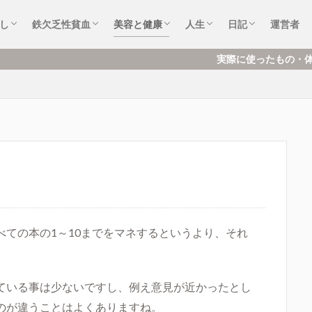
め
と
ム
頓・掃除
の本・絵本
め・浄化
フケア
・エンタメ
症状など体験談
鉄の製品（鉄器）
貧血の本
鉄分ドリンク・フード
美容と健康アイテム
美容と健康の本
フード
化粧品
歯のケア
おすすめ本
音楽・アニメ・漫画・映画
趣味・好き
仕事・転職
社会不安症
できごと・もの
お気に入り
ハマっているこ
し
鉄欠乏性貧血
美容と健康
人生
日記
運営者
め
と
ム
頓・掃除
の本・絵本
め・浄化
フケア
・エンタメ
症状など体験談
鉄の製品（鉄器）
貧血の本
鉄分ドリンク・フード
美容と健康アイテム
美容と健康の本
フード
化粧品
歯のケア
おすすめ本
音楽・アニメ・漫画・映画
趣味・好き
仕事・転職
社会不安症
できごと・もの
お気に入り
ハマっているこ
実際に使ったもの・体験をもとに、暮らし・美容
ての本の1～10までをマネするというより、それ
ている事は少ないですし、例え意見が近かったとし
のが違うことはよくありますね。