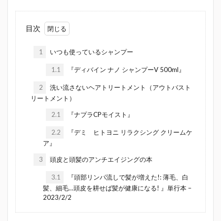
目次
1
いつも使っているシャンプー
1.1
『ディバイン ナノ シャンプーV 500ml』
2
洗い流さないヘアトリートメント（アウトバスト
リートメント）
2.1
『ナプラCPモイスト』
2.2
『デミ ヒトヨニ リラクシング クリームケ
ア』
3
頭皮と頭髪のアンチエイジングの本
3.1
『頭部リンパ流しで髪が増えた!: 薄毛、白
髪、細毛…頭皮を耕せば髪が健康になる! 』単行本 –
2023/2/2