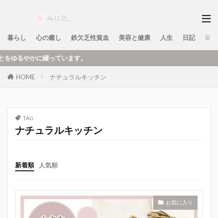
暮らし
心の癒し
鉄欠乏性貧血
美容と健康
人生
日記
運営
かに綴っています。
HOME
ナチュラルキッチン
TAG
ナチュラルキッチン
新着順
人気順
お気に入り