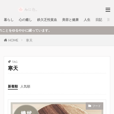
暮らし
心の癒し
鉄欠乏性貧血
美容と健康
人生
日記
運営
るやかに綴っています。
HOME
寒天
TAG
寒天
新着順
人気順
フード