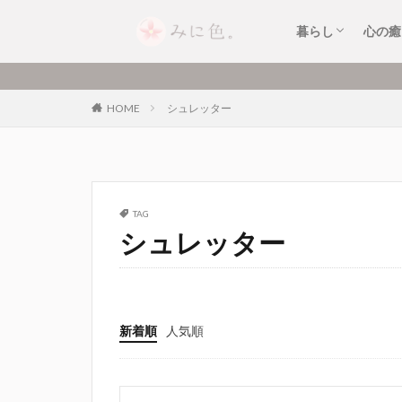
暮らしのおすす
暮らしのできご
キッチンアイテ
家電・小型家電
便利なサービス
片付け・整理整
癒し
お清
セル
音楽
暮らし
心の癒
暮らしのおすす
暮らしのできご
キッチンアイテ
家電・小型家電
便利なサービス
片付け・整理整
癒し
お清
セル
音楽
HOME
シュレッター
TAG
シュレッター
新着順
人気順