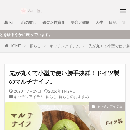
暮らし
心の癒し
鉄欠乏性貧血
美容と健康
人生
日記
運営
ます。
HOME
暮らし
キッチンアイテム
先が丸くて小型で使い勝
先が丸くて小型で使い勝手抜群！ドイツ製
のマルチナイフ。
2023年7月29日
2026年1月24日
キッチンアイテム
,
暮らし
,
暮らしのおすすめ
キッチンアイテム