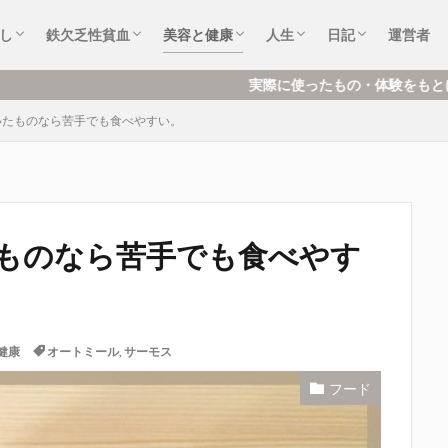
め
と
ム
頓・掃除
の本・絵本
め・浄化
フケア
・エンタメ
症状など体験談
鉄の製品（鉄器）
貧血の本
鉄分ドリンク・フード
美容と健康アイテム
美容と健康の本
フード
化粧品
歯のケア
おすすめ本
音楽・アニメ・漫画・映画
趣味・好き
仕事・転職
社会不安症
できごと・もの
お気に入り
ハマっているこ
し
鉄欠乏性貧血
美容と健康
人生
日記
運営者
め
と
ム
頓・掃除
の本・絵本
め・浄化
フケア
・エンタメ
症状など体験談
鉄の製品（鉄器）
貧血の本
鉄分ドリンク・フード
美容と健康アイテム
美容と健康の本
フード
化粧品
歯のケア
おすすめ本
音楽・アニメ・漫画・映画
趣味・好き
仕事・転職
社会不安症
できごと・もの
お気に入り
ハマっているこ
実際に使ったもの・体験をもとに、暮らし・美容・趣味のこ
いたものなら苦手でも食べやすい。
ものなら苦手でも食べやす
健康
オートミール
,
サーモス
フード