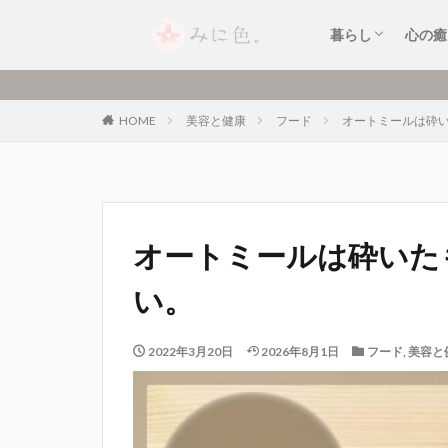
暮らしのおすす
暮らしのできご
キッチンアイテ
家電・小型家電
便利なサービス
片付け・整理整
癒し
お清
セル
音楽
暮らし
心の癒
暮らしのおすす
暮らしのできご
キッチンアイテ
家電・小型家電
便利なサービス
片付け・整理整
癒し
お清
セル
音楽
HOME
美容と健康
フード
オートミールは砕
オートミールは砕いた
い。
2022年3月20日
2026年8月1日
フード
,
美容と