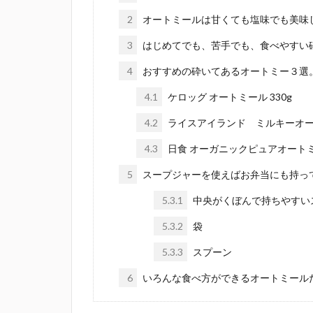
2
オートミールは甘くても塩味でも美味
3
はじめてでも、苦手でも、食べやすい
4
おすすめの砕いてあるオートミー３選
4.1
ケロッグ オートミール 330g
4.2
ライスアイランド ミルキーオ
4.3
日食 オーガニックピュアオートミー
5
スープジャーを使えばお弁当にも持っ
5.3.1
中央がくぼんで持ちやすい
5.3.2
袋
5.3.3
スプーン
6
いろんな食べ方ができるオートミール