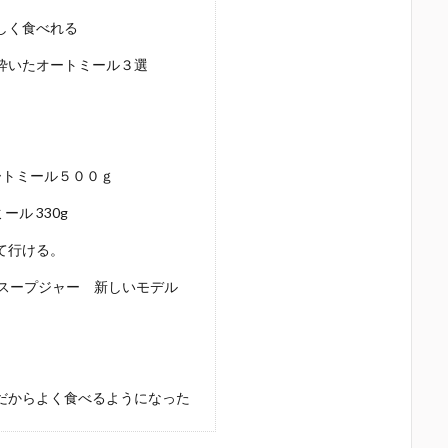
しく食べれる
砕いたオートミール３選
。
ートミール５００ｇ
ル 330g
て行ける。
スープジャー 新しいモデル
だからよく食べるようになった