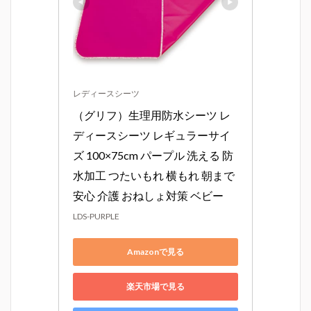
レディースシーツ
（グリフ）生理用防水シーツ レ
ディースシーツ レギュラーサイ
ズ 100×75cm パープル 洗える 防
水加工 つたいもれ 横もれ 朝まで
安心 介護 おねしょ対策 ベビー
LDS-PURPLE
Amazonで見る
楽天市場で見る