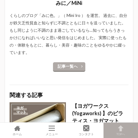
みに／MiNi
くらしのブログ「みに色。」（ Mini Iro ） を運営。 過去に、自分
が鉄欠乏性貧血と知らずに不調とともに日々を送っていました。
もし同じように不調のまま過ごしているなら…知ってもらうきっ
かけになればいいなと思い発信をはじめました。 実際に使ったも
の・体験をもとに、暮らし・美容・趣味のことをゆるやかに綴っ
ています。
記事一覧へ
関連する記事
【ヨガワークス
(Yogaworks) 】のピラ
ティス・ヨガマット
12mmは柔らかくて初
ホーム
メニュー
コンタクト
TOPへ
めてにもおすすめで