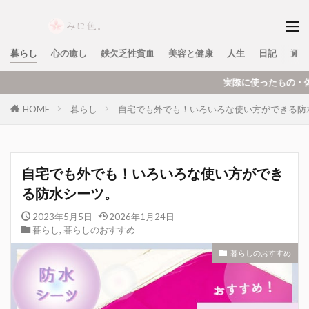
暮らし
心の癒し
鉄欠乏性貧血
美容と健康
人生
日記
運営
実際に使ったもの・体験をもとに、暮らし・美
HOME
暮らし
自宅でも外でも！いろいろな使い方ができる防
自宅でも外でも！いろいろな使い方ができ
る防水シーツ。
2023年5月5日
2026年1月24日
暮らし
,
暮らしのおすすめ
暮らしのおすすめ