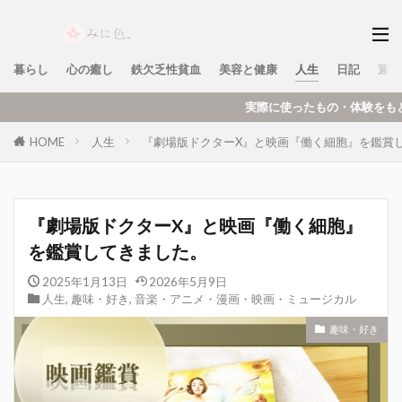
暮らし
心の癒し
鉄欠乏性貧血
美容と健康
人生
日記
運営
実際に使ったもの・体験をもとに、暮らし・美容・趣
HOME
人生
『劇場版ドクターX』と映画『働く細胞』を鑑賞
『劇場版ドクターX』と映画『働く細胞』
を鑑賞してきました。
2025年1月13日
2026年5月9日
人生
,
趣味・好き
,
音楽・アニメ・漫画・映画・ミュージカル
趣味・好き