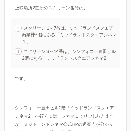
上映場所2箇所のスクリーン番号は、
スクリーン 1～7番は、
ミッドランドスクエア
商業棟
5
階にある
「ミッドランドスクエアシネマ
１」
スクリーン 8～14番は、
シンフォニー豊田ビル
2
階にある
「ミッドランドスクエアシネマ
2」
です。
シンフォニー豊田ビル
2
階
「ミッドランドスクエア
シネマ
2」へ行くには、
シネマ１より
少し歩きます
が、ミッドランドシネマ公式
HP
の道案内が分かり