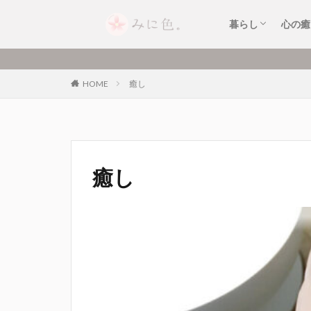
暮らしのおすす
暮らしのできご
キッチンアイテ
家電・小型家電
便利なサービス
片付け・整理整
癒し
お清
セル
音楽
暮らし
心の癒
暮らしのおすす
暮らしのできご
キッチンアイテ
家電・小型家電
便利なサービス
片付け・整理整
癒し
お清
セル
音楽
HOME
癒し
癒し