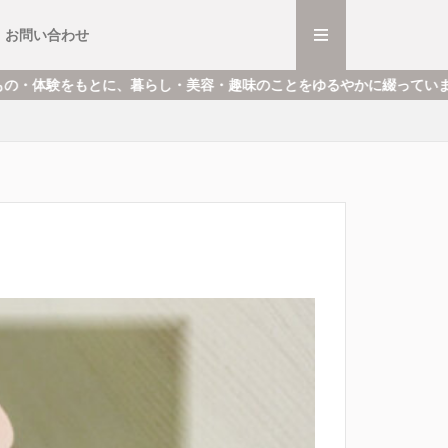
・ミュージカル
ごと
と
お問い合わせ
・ミュージカル
ごと
と
し・美容・趣味のことをゆるやかに綴っています。