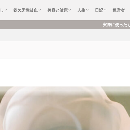
め
と
ム
頓・掃除
の本・絵本
め・浄化
フケア
・エンタメ
症状など体験談
鉄の製品（鉄器）
貧血の本
鉄分ドリンク・フード
美容と健康アイテム
美容と健康の本
フード
化粧品
歯のケア
おすすめ本
音楽・アニメ・漫画・映画
趣味・好き
仕事・転職
社会不安症
できごと・もの
お気に入り
ハマっているこ
し
鉄欠乏性貧血
美容と健康
人生
日記
運営者
め
と
ム
頓・掃除
の本・絵本
め・浄化
フケア
・エンタメ
症状など体験談
鉄の製品（鉄器）
貧血の本
鉄分ドリンク・フード
美容と健康アイテム
美容と健康の本
フード
化粧品
歯のケア
おすすめ本
音楽・アニメ・漫画・映画
趣味・好き
仕事・転職
社会不安症
できごと・もの
お気に入り
ハマっているこ
実際に使ったもの・体験をもとに、暮ら