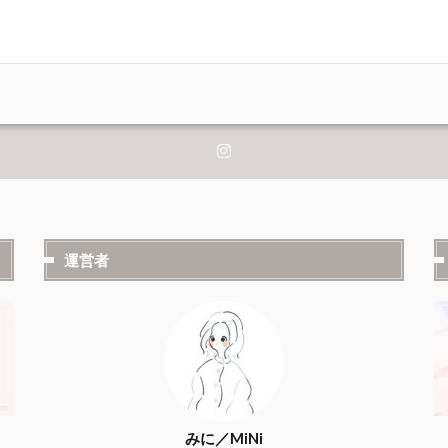
運営者
みに／MiNi